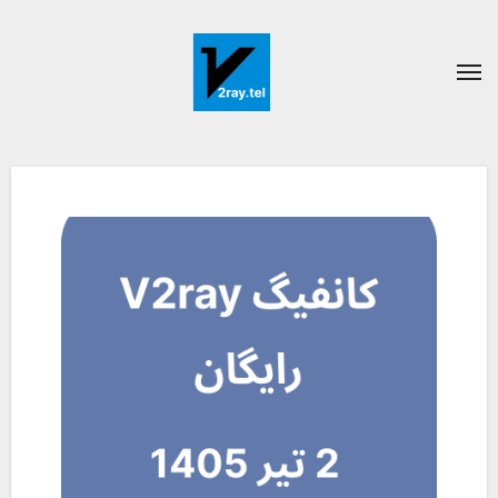
Ski
t
conten