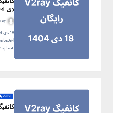
دی 1404
ray
18 دی 1404 کانال تلگرامی V2ray.tel برای خرید اکانت
اختصاصی 
به ما پی
اکانت را