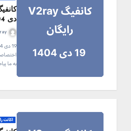
دی 1404
ray
19 دی 1404 کانال تلگرامی V2ray.tel برای خرید اکانت
اختصاصی 
به ما پی
اکانت را