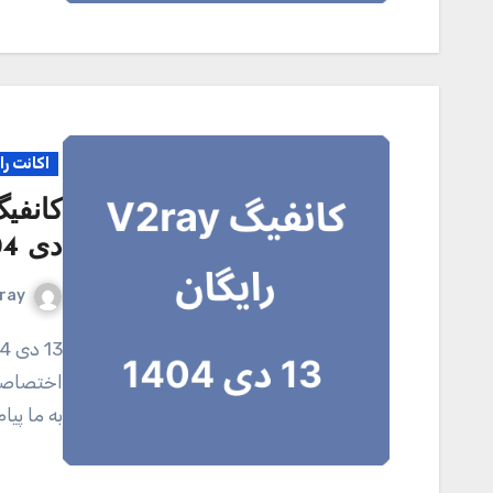
اکانت را
دی 1404
ray
13 دی 1404 کانال تلگرامی V2ray.tel برای خرید اکانت
اختصاصی 
به ما پی