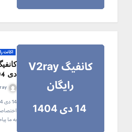
اکانت را
دی 1404
ray
14 دی 1404 کانال تلگرامی V2ray.tel برای خرید اکانت
اختصاصی 
به ما پی