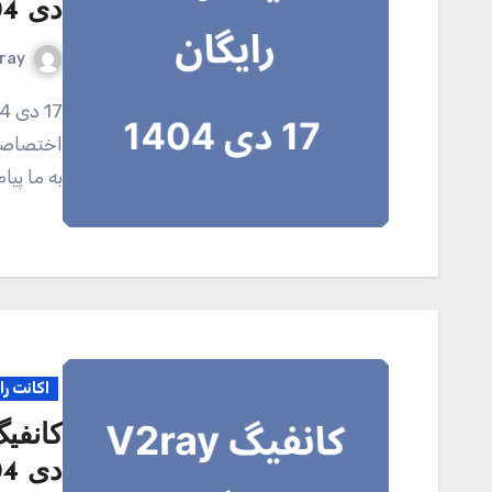
دی 1404
ray
17 دی 1404 کانال تلگرامی V2ray.tel برای خرید اکانت
اختصاصی 
به ما پی
اکانت را
دی 1404