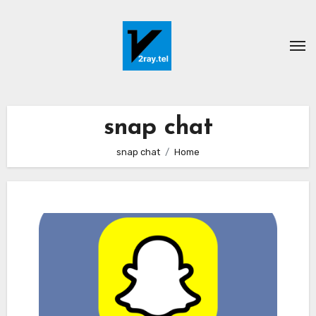
Ski
t
conten
snap chat
snap chat
Home