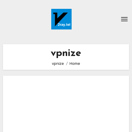
Ski
t
conten
vpnize
vpnize
Home