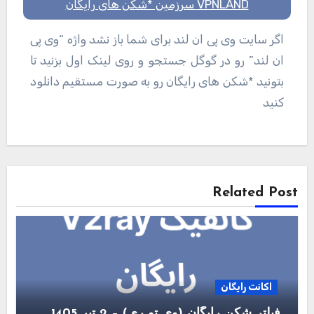
VPNLAND سرزمین *شکن های رایگان
اگر سایت وی پی ان لند برای شما باز نشد واژه “وی پی
ان لند” رو در گوگل جستجو و روی لینک اول بزنید تا
بتونید *شکن های رایگان رو به صورت مستقیم دانلود
کنید
راهبری
نوشته
Related Post
اکانت رایگان
فیلتر شکن رایگان (وی تو ری) – 2 تیر 1405