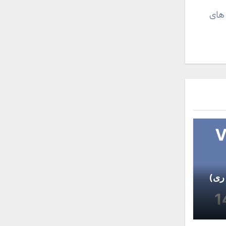
 های
ری)