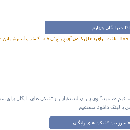
اکانت رایگان چهارم
برای استفاده از کانفیگ شماره 4 حتما بایستی IPV6 شما فعال باشد. برای فعال کردن آی پی ورژ
مستقیم هستید؟ وی پی ان لند دنیایی از *شکن های رایگان برای س
کس با لینک دانلود مستقیم
گان