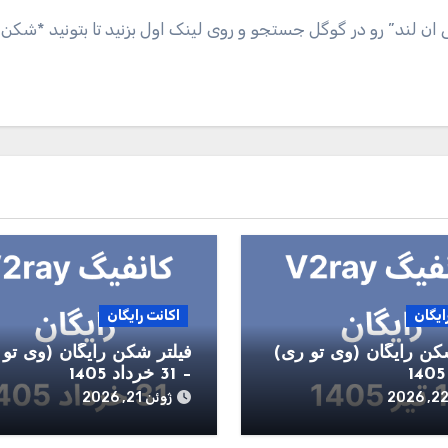
ی ان لند” رو در گوگل جستجو و روی لینک اول بزنید تا بتونید *شکن
ایگان
اکانت رایگان
کن رایگان (وی تو ری)
فیلتر شکن رایگان (وی تو 
– 31 خرداد 1405
ژوئن 21, 2026