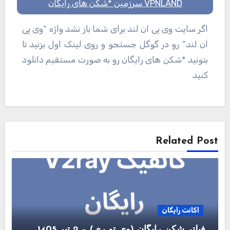
VPNLAND سرزمین *شکن های رایگان
اگر سایت وی پی ان لند برای شما باز نشد واژه “وی پی
ان لند” رو در گوگل جستجو و روی لینک اول بزنید تا
بتونید *شکن های رایگان رو به صورت مستقیم دانلود
کنید
راهبری
نوشته
Related Post
اکانت رایگان
فیلتر شکن رایگان (وی تو ری) – 2 تیر 1405