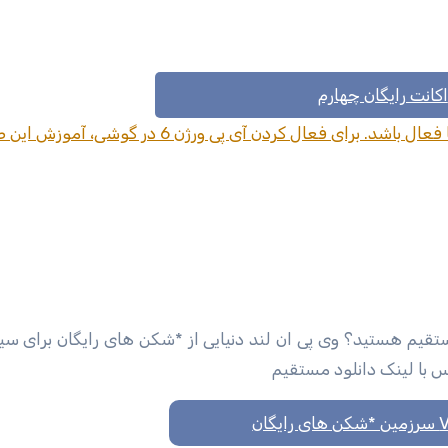
اکانت رایگان چهارم
برای استفاده از کانفیگ شماره 4 حتما بایستی IPV6 شما فعال باشد. برای فعال کردن آی پی ورژ
مستقیم هستید؟ وی پی ان لند دنیایی از *شکن های رایگان برای س
کس با لینک دانلود مستقیم
گان