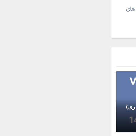
 های
ری)