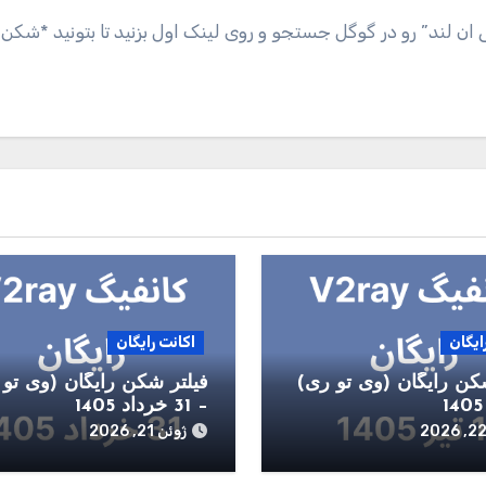
ی ان لند” رو در گوگل جستجو و روی لینک اول بزنید تا بتونید *شکن
ایگان
اکانت رایگان
کن رایگان (وی تو ری)
فیلتر شکن رایگان (وی تو 
– 31 خرداد 1405
ژوئن 21, 2026