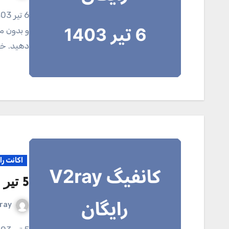
6 تیر 1403 کانال تلگرامی V2ray.tel برای خرید اکانت اختصاصی
و بدون مح
دهید. خر
اکانت را
5 تیر 1403
ray