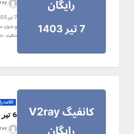
ray
7 تیر 1403 کانال تلگرامی V2ray.tel برای خرید اکانت اختصاصی
و بدون مح
دهید. خر
اکانت را
6 تیر 1403
ray