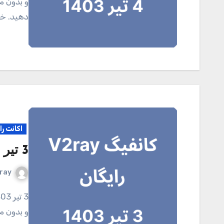
و بدون مح
دهید. خر
اکانت را
3 تیر 1403
ray
3 تیر 1403 کانال تلگرامی V2ray.tel برای خرید اکانت اختصاصی
و بدون مح