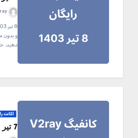
ray
8 تیر 1403 کانال تلگرامی V2ray.tel برای خرید اکانت اختصاصی
و بدون مح
دهید. خر
اکانت را
7 تیر 1403