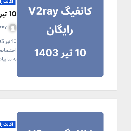
اکانت را
10 تیر 1403
ray
10 تیر 1403 کانال تلگرامی V2ray.tel برای خرید اکانت
اختصاصی 
به ما پی
اکانت را