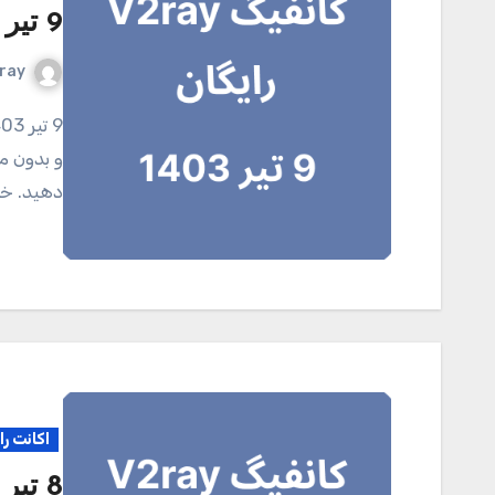
9 تیر 1403
ray
9 تیر 1403 کانال تلگرامی V2ray.tel برای خرید اکانت اختصاصی
و بدون مح
دهید. خر
اکانت را
8 تیر 1403