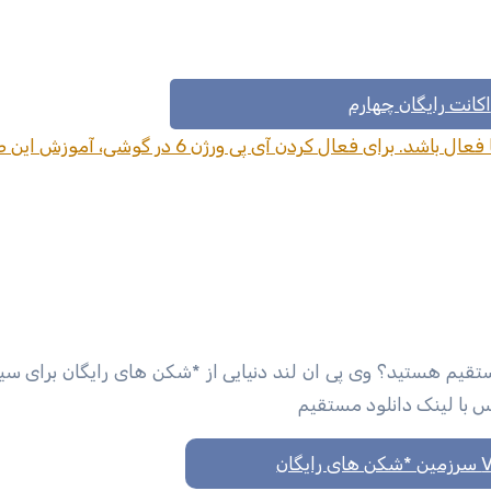
اکانت رایگان چهارم
برای استفاده از کانفیگ شماره 4 حتما بایستی IPV6 شما فعال باشد. برای فعال کردن آی پی ورژ
مستقیم هستید؟ وی پی ان لند دنیایی از *شکن های رایگان برای س
کس با لینک دانلود مستقیم
گان