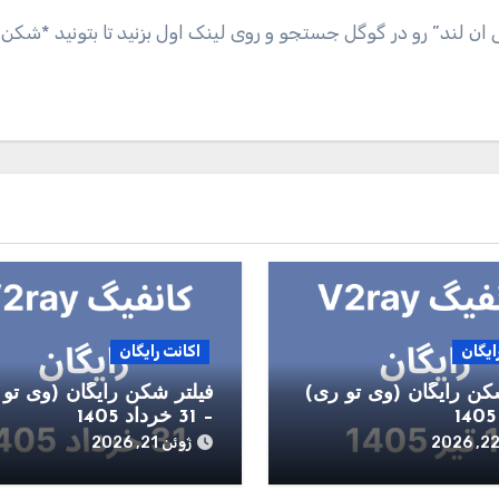
ی ان لند” رو در گوگل جستجو و روی لینک اول بزنید تا بتونید *شکن
ایگان
اکانت رایگان
کن رایگان (وی تو ری)
فیلتر شکن رایگان (وی تو 
– 31 خرداد 1405
ژوئن 21, 2026