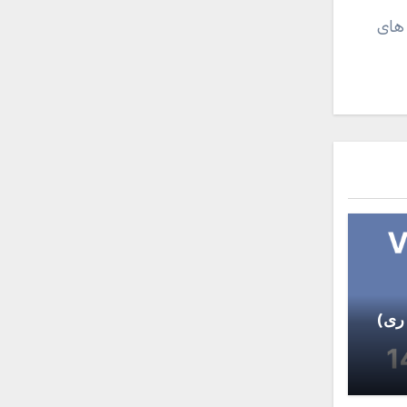
 های
ری)